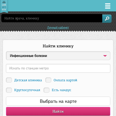
Врачи
Личный кабинет
Клиники
Найти клинику
Заболевания
Инфекционные болезни
Лекарства
Акции
Детская клиника
Оплата картой
Услуги
Круглосуточная
Есть пандус
Выбрать на карте
Самара