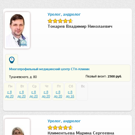
Уролог, андролог
Токарев Владимир Николаевич
1
Многопрофильный медицинский центр СТК-Клиник
: 2500 руб.
Первый визит
Тухачевского, д. 80
Пн
Вт
Ср
Чт
Пт
Сб
Вс
c 8
c 8
c 8
c 8
c 8
c 8
до 20
до 20
до 20
до 20
до 20
до 16
Уролог, андролог
Климентьева Марина Сергеевна