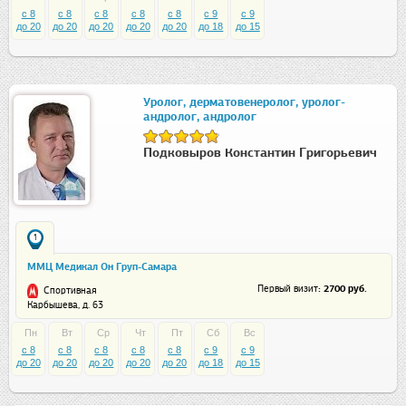
c 8
c 8
c 8
c 8
c 8
c 9
c 9
до 20
до 20
до 20
до 20
до 20
до 18
до 15
Уролог, дерматовенеролог, уролог-
андролог, андролог
Подковыров Константин Григорьевич
1
ММЦ Медикал Он Груп-Самара
: 2700 руб.
Первый визит
Спортивная
Карбышева, д. 63
Пн
Вт
Ср
Чт
Пт
Сб
Вс
c 8
c 8
c 8
c 8
c 8
c 9
c 9
до 20
до 20
до 20
до 20
до 20
до 18
до 15