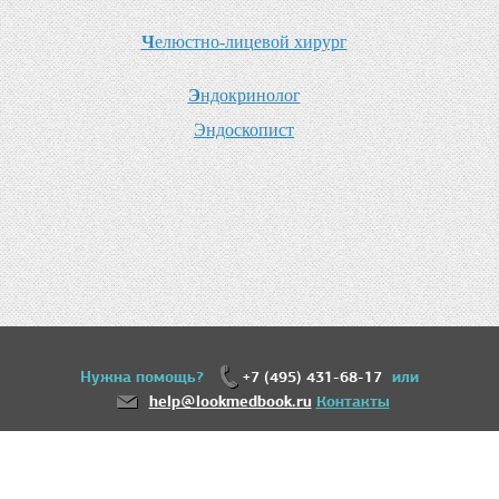
Ч
елюстно-лицевой хирург
Э
ндокринолог
Э
ндоскопист
Нужна помощь?
+7 (495) 431-68-17
или
help@lookmedbook.ru
Контакты