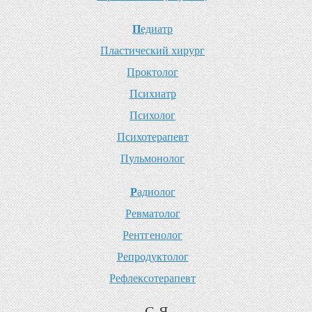
П
едиатр
П
ластический хирург
П
роктолог
П
сихиатр
П
сихолог
П
сихотерапевт
П
ульмонолог
Р
адиолог
Р
евматолог
Р
ентгенолог
Р
епродуктолог
Р
ефлексотерапевт
С-Я