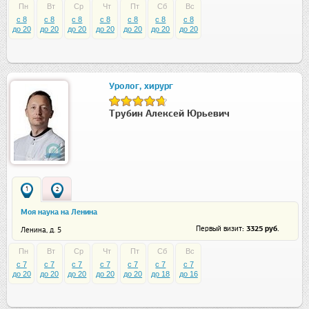
Пн
Вт
Ср
Чт
Пт
Сб
Вс
c 8
c 8
c 8
c 8
c 8
c 8
c 8
до 20
до 20
до 20
до 20
до 20
до 20
до 20
Уролог, хирург
Трубин Алексей Юрьевич
1
2
Моя наука на Ленина
: 3325 руб.
Первый визит
Ленина, д. 5
Пн
Вт
Ср
Чт
Пт
Сб
Вс
c 7
c 7
c 7
c 7
c 7
c 7
c 7
до 20
до 20
до 20
до 20
до 20
до 18
до 16