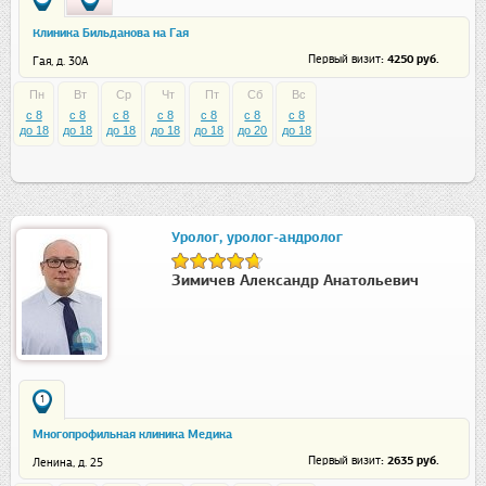
Клиника Бильданова на Гая
: 4250 руб.
Первый визит
Гая, д. 30А
Пн
Вт
Ср
Чт
Пт
Сб
Вс
c 8
c 8
c 8
c 8
c 8
c 8
c 8
до 18
до 18
до 18
до 18
до 18
до 20
до 18
Уролог, уролог-андролог
Зимичев Александр Анатольевич
1
Многопрофильная клиника Медика
: 2635 руб.
Первый визит
Ленина, д. 25