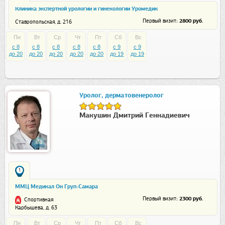
Клиника экспертной урологии и гинекологии Уромедик
: 2800 руб.
Первый визит
Ставропольская, д. 216
Пн
Вт
Ср
Чт
Пт
Сб
Вс
c 8
c 8
c 8
c 8
c 8
c 9
c 9
до 20
до 20
до 20
до 20
до 20
до 19
до 19
Уролог, дерматовенеролог
Макушин Дмитрий Геннадиевич
1
ММЦ Медикал Он Груп-Самара
: 2300 руб.
Первый визит
Спортивная
Карбышева, д. 63
Пн
Вт
Ср
Чт
Пт
Сб
Вс