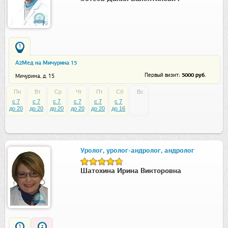
1
А2Мед на Мичурина 15
: 5000 руб.
Первый визит
Мичурина, д. 15
Пн
Вт
Ср
Чт
Пт
Сб
Вс
c 7
c 7
c 7
c 7
c 7
c 7
до 20
до 20
до 20
до 20
до 20
до 16
Уролог, уролог-андролог, андролог
Шатохина Ирина Викторовна
1
2