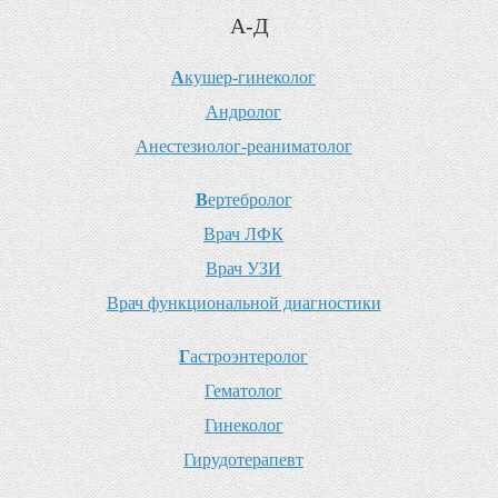
А-Д
А
кушер-гинеколог
А
ндролог
А
нестезиолог-реаниматолог
В
ертебролог
В
рач ЛФК
В
рач УЗИ
В
рач функциональной диагностики
Г
астроэнтеролог
Г
ематолог
Г
инеколог
Г
ирудотерапевт