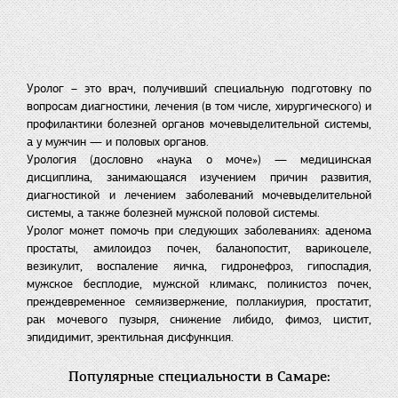
Уролог – это врач, получивший специальную подготовку по
вопросам диагностики, лечения (в том числе, хирургического) и
профилактики болезней органов мочевыделительной системы,
а у мужчин — и половых органов.
Урология (дословно «наука о моче») — медицинская
дисциплина, занимающаяся изучением причин развития,
диагностикой и лечением заболеваний мочевыделительной
системы, а также болезней мужской половой системы.
Уролог может помочь при следующих заболеваниях: аденома
простаты, амилоидоз почек, баланопостит, варикоцеле,
везикулит, воспаление яичка, гидронефроз, гипоспадия,
мужское бесплодие, мужской климакс, поликистоз почек,
преждевременное семяизвержение, поллакиурия, простатит,
рак мочевого пузыря, снижение либидо, фимоз, цистит,
эпидидимит, эректильная дисфункция.
Популярные специальности в Самаре: