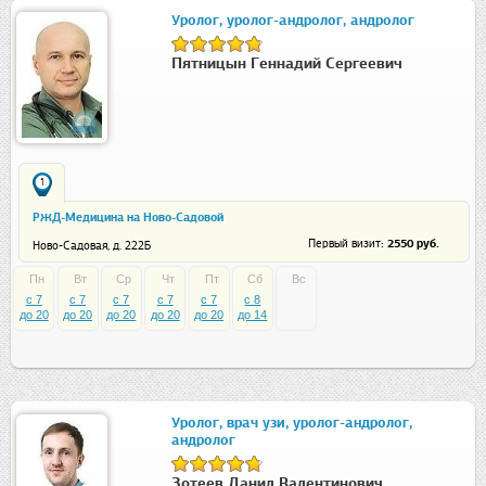
Уролог, уролог-андролог, андролог
Пятницын Геннадий Сергеевич
1
РЖД-Медицина на Ново-Садовой
: 2550 руб.
Первый визит
Ново-Садовая, д. 222Б
Пн
Вт
Ср
Чт
Пт
Сб
Вс
c 7
c 7
c 7
c 7
c 7
c 8
до 20
до 20
до 20
до 20
до 20
до 14
Уролог, врач узи, уролог-андролог,
андролог
Зотеев Данил Валентинович