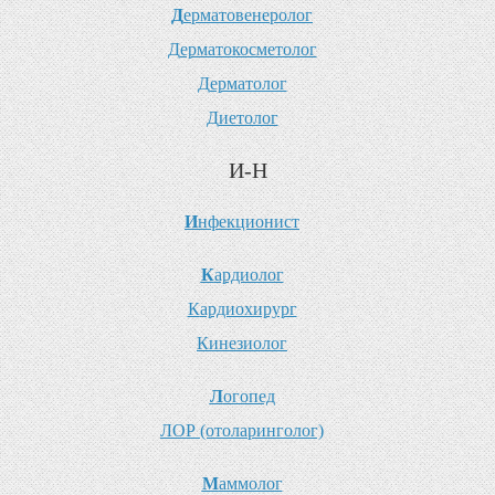
Д
ерматовенеролог
Д
ерматокосметолог
Д
ерматолог
Д
иетолог
И-Н
И
нфекционист
К
ардиолог
К
ардиохирург
К
инезиолог
Л
огопед
Л
ОР (отоларинголог)
М
аммолог