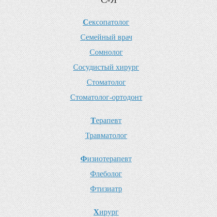
С
ексопатолог
С
емейный врач
С
омнолог
С
осудистый хирург
С
томатолог
С
томатолог-ортодонт
Т
ерапевт
Т
равматолог
Ф
изиотерапевт
Ф
леболог
Ф
тизиатр
Х
ирург