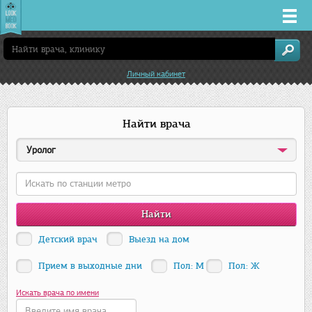
Врачи
Личный кабинет
Клиники
Найти врача
Заболевания
Уролог
Лекарства
Акции
Услуги
Детский врач
Выезд на дом
Прием в выходные дни
Пол: М
Пол: Ж
Самара
Искать врача по имени