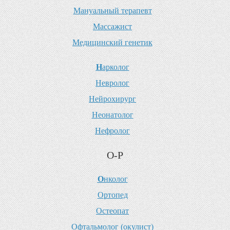
М
ануальный терапевт
М
ассажист
М
едицинский генетик
Н
арколог
Н
евролог
Н
ейрохирург
Н
еонатолог
Н
ефролог
О-Р
О
нколог
О
ртопед
О
стеопат
О
фтальмолог (окулист)