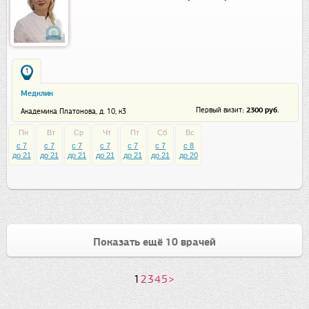
1
Медклик
: 2300 руб.
Первый визит
Академика Платонова, д. 10, к3
Пн
Вт
Ср
Чт
Пт
Сб
Вс
c 7
c 7
c 7
c 7
c 7
c 7
c 8
до 21
до 21
до 21
до 21
до 21
до 21
до 20
Показать ещё 10 врачей
1
2
3
4
5
>