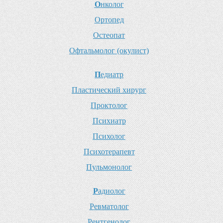
О
нколог
О
ртопед
О
стеопат
О
фтальмолог (окулист)
П
едиатр
П
ластический хирург
П
роктолог
П
сихиатр
П
сихолог
П
сихотерапевт
П
ульмонолог
Р
адиолог
Р
евматолог
Р
ентгенолог