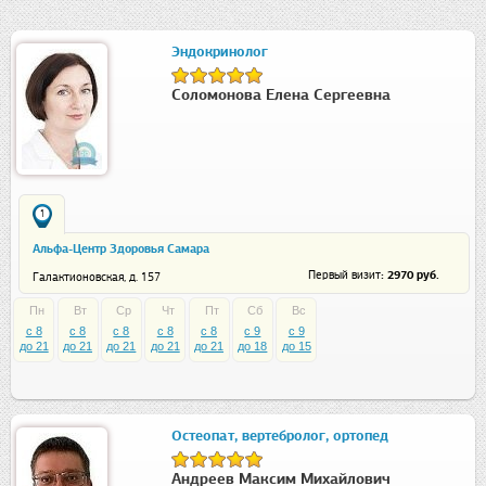
Эндокринолог
Соломонова Елена Сергеевна
1
Альфа-Центр Здоровья Самара
: 2970 руб.
Первый визит
Галактионовская, д. 157
Пн
Вт
Ср
Чт
Пт
Сб
Вс
c 8
c 8
c 8
c 8
c 8
c 9
c 9
до 21
до 21
до 21
до 21
до 21
до 18
до 15
Остеопат, вертебролог, ортопед
Андреев Максим Михайлович