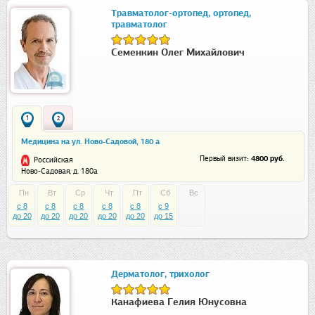
Травматолог-ортопед, ортопед,
травматолог
Семенкин Олег Михайлович
1
2
Медицина на ул. Ново-Садовой, 180 а
: 4800 руб.
Первый визит
Российская
Ново-Садовая, д. 180а
Пн
Вт
Ср
Чт
Пт
Сб
Вс
c 8
c 8
c 8
c 8
c 8
c 9
до 20
до 20
до 20
до 20
до 20
до 15
Дерматолог, трихолог
Канафиева Гелия Юнусовна