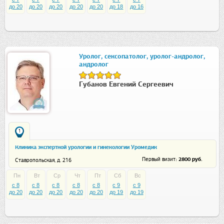
до 20
до 20
до 20
до 20
до 20
до 18
до 16
Уролог, сексопатолог, уролог-андролог,
андролог
Губанов Евгений Сергеевич
1
Клиника экспертной урологии и гинекологии Уромедик
: 2800 руб.
Первый визит
Ставропольская, д. 216
Пн
Вт
Ср
Чт
Пт
Сб
Вс
c 8
c 8
c 8
c 8
c 8
c 9
c 9
до 20
до 20
до 20
до 20
до 20
до 19
до 19