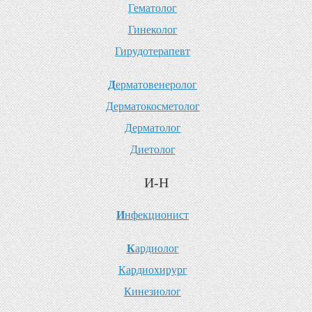
Г
ематолог
Г
инеколог
Г
ирудотерапевт
Д
ерматовенеролог
Д
ерматокосметолог
Д
ерматолог
Д
иетолог
И-Н
И
нфекционист
К
ардиолог
К
ардиохирург
К
инезиолог