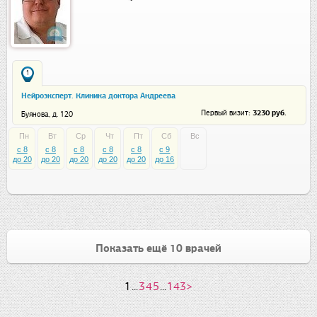
1
Нейроэксперт. Клиника доктора Андреева
: 3230 руб.
Первый визит
Буянова, д. 120
Пн
Вт
Ср
Чт
Пт
Сб
Вс
c 8
c 8
c 8
c 8
c 8
c 9
до 20
до 20
до 20
до 20
до 20
до 16
Показать ещё 10 врачей
1
...
3
4
5
...
143
>