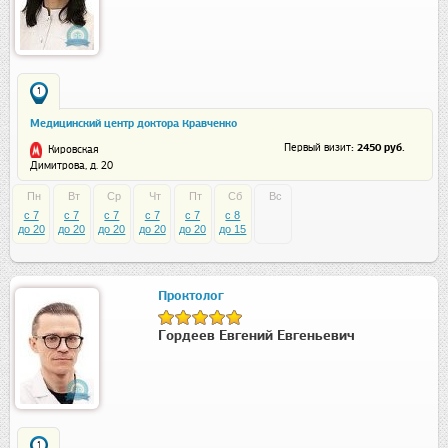
1
Медицинский центр доктора Кравченко
: 2450 руб.
Первый визит
Кировская
Димитрова, д. 20
Пн
Вт
Ср
Чт
Пт
Сб
Вс
c 7
c 7
c 7
c 7
c 7
c 8
до 20
до 20
до 20
до 20
до 20
до 15
Проктолог
Гордеев Евгений Евгеньевич
1