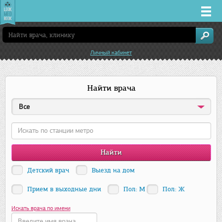
Врачи
Личный кабинет
Клиники
Найти врача
Заболевания
Все
Лекарства
Акции
Услуги
Детский врач
Выезд на дом
Прием в выходные дни
Пол: М
Пол: Ж
Самара
Искать врача по имени