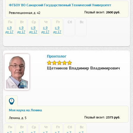
ФГБОУ ВО Самарский Государственный Технический Университет
санаторий-профилакторий
: 2600 руб.
Первый визит
Революционная, д. 42
Пн
Вт
Ср
Чт
Пт
Сб
Вс
c 9
c 9
c 9
c 9
c 9
до 17
до 17
до 17
до 17
до 17
Проктолог
Щетников Владимир Владимирович
1
Моя наука на Ленина
: 2375 руб.
Первый визит
Ленина, д. 5
Пн
Вт
Ср
Чт
Пт
Сб
Вс
c 7
c 7
c 7
c 7
c 7
c 7
c 7