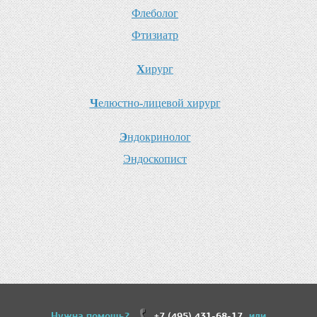
Ф
леболог
Ф
тизиатр
Х
ирург
Ч
елюстно-лицевой хирург
Э
ндокринолог
Э
ндоскопист
Нужна помощь?
+7 (495) 431-68-17
или