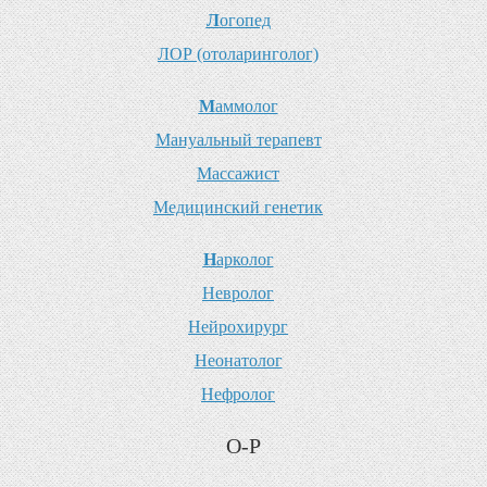
Л
огопед
Л
ОР (отоларинголог)
М
аммолог
М
ануальный терапевт
М
ассажист
М
едицинский генетик
Н
арколог
Н
евролог
Н
ейрохирург
Н
еонатолог
Н
ефролог
О-Р