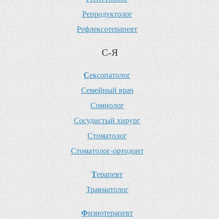
Р
епродуктолог
Р
ефлексотерапевт
С-Я
С
ексопатолог
С
емейный врач
С
омнолог
С
осудистый хирург
С
томатолог
С
томатолог-ортодонт
Т
ерапевт
Т
равматолог
Ф
изиотерапевт