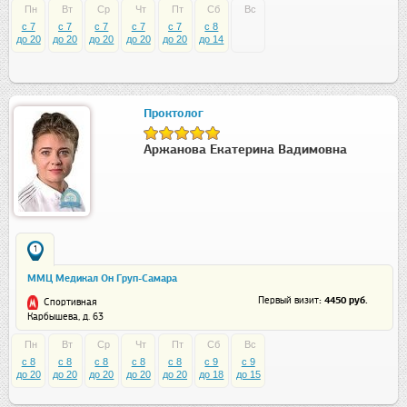
Пн
Вт
Ср
Чт
Пт
Сб
Вс
c 7
c 7
c 7
c 7
c 7
c 8
до 20
до 20
до 20
до 20
до 20
до 14
Проктолог
Аржанова Екатерина Вадимовна
1
ММЦ Медикал Он Груп-Самара
: 4450 руб.
Первый визит
Спортивная
Карбышева, д. 63
Пн
Вт
Ср
Чт
Пт
Сб
Вс
c 8
c 8
c 8
c 8
c 8
c 9
c 9
до 20
до 20
до 20
до 20
до 20
до 18
до 15