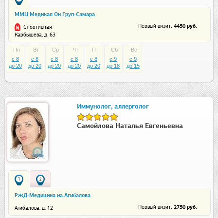
ММЦ Медикал Он Груп-Самара
: 4450 руб.
Первый визит
Спортивная
Карбышева, д. 63
Пн
Вт
Ср
Чт
Пт
Сб
Вс
c 8
c 8
c 8
c 8
c 8
c 9
c 9
до 20
до 20
до 20
до 20
до 20
до 18
до 15
Иммунолог, аллерголог
Самойлова Наталья Евгеньевна
1
2
РЖД-Медицина на Агибалова
: 2750 руб.
Первый визит
Агибалова, д. 12