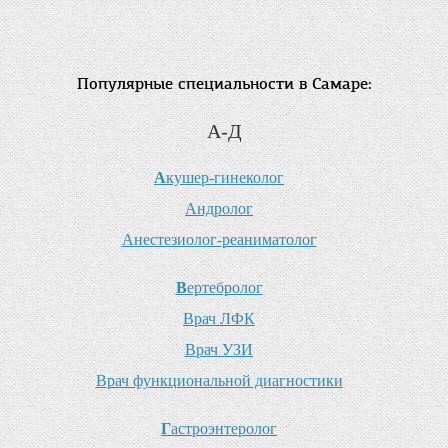
Популярные специальности в Самаре:
А-Д
А
кушер-гинеколог
А
ндролог
А
нестезиолог-реаниматолог
В
ертебролог
В
рач ЛФК
В
рач УЗИ
В
рач функциональной диагностики
Г
астроэнтеролог